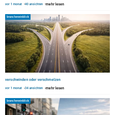
mehr lesen
vor 1 monat
40 ansichten
brancheneinblick
verschwinden oder verschmelzen
mehr lesen
vor 1 monat
34 ansichten
brancheneinblick