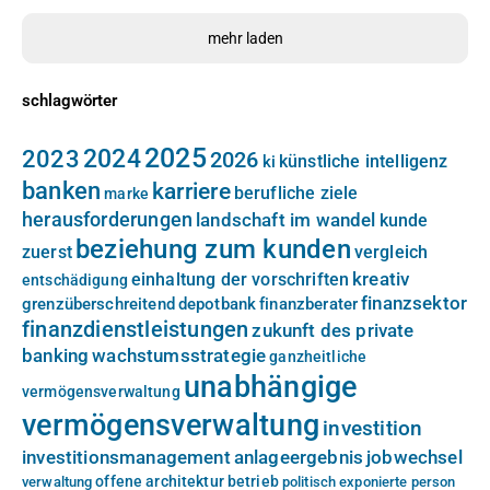
mehr laden
schlagwörter
2025
2024
2023
2026
künstliche intelligenz
ki
banken
karriere
berufliche ziele
marke
herausforderungen
landschaft im wandel
kunde
beziehung zum kunden
zuerst
vergleich
kreativ
einhaltung der vorschriften
entschädigung
finanzsektor
grenzüberschreitend
depotbank
finanzberater
finanzdienstleistungen
zukunft des private
banking
wachstumsstrategie
ganzheitliche
unabhängige
vermögensverwaltung
vermögensverwaltung
investition
investitionsmanagement
anlageergebnis
jobwechsel
offene architektur
betrieb
verwaltung
politisch exponierte person