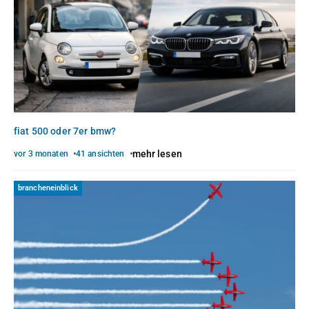
fiat 500 oder 7er bmw?
mehr lesen
vor 3 monaten
41 ansichten
brancheneinblick