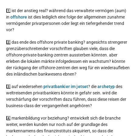
1️⃣ ist der anstieg real? während das verwaltete vermögen (aum)
in
offshore
ist dies lediglich eine folge der allgemeinen zunahme
vermögender privatpersonen oder liegt ein tiefergehender trend
vor?
2️⃣ das ende des offshore private banking? angesichts strengerer
grenzüberschreitender vorschriften glauben viele, dass die
offshore-private-banking-zentren aussterben könnten. aber
erleben die lokalen märkte infolgedessen ein wachstum? könnte
der rückgang der offshore-zentren den weg für ein wiederaufleben
des inländischen bankwesens ebnen?
3️⃣ auf wiedersehen
privatbankier im jetset
? die
archetyp
des
weltreisenden privatbankiers könnte in gefahr sein. wird die
verschärfung der vorschriften dazu führen, dass diese reisen der
business-class der vergangenheit angehören?
4️⃣ markenbildung vor beziehung? entwickelt sich die branche
weiter, werden kunden nur noch auf der grundlage des
markennamens des finanzinstituts akquiriert, so dass die