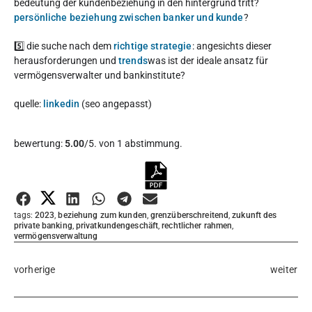
bedeutung der kundenbeziehung in den hintergrund tritt?
persönliche beziehung zwischen banker und kunde
?
5️⃣ die suche nach dem
richtige strategie
: angesichts dieser
herausforderungen und
trends
was ist der ideale ansatz für
vermögensverwalter und bankinstitute?
quelle:
linkedin
(seo angepasst)
Diesen Artikel bewerten:
bewertung:
5.00
/5. von 1 abstimmung.
Bewertung abgeben
tags:
2023
,
beziehung zum kunden
,
grenzüberschreitend
,
zukunft des
private banking
,
privatkundengeschäft
,
rechtlicher rahmen
,
vermögensverwaltung
vorherige
weiter