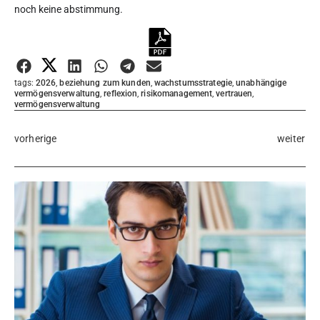
noch keine abstimmung.
Bewertung abgeben
tags:
2026
,
beziehung zum kunden
,
wachstumsstrategie
,
unabhängige
vermögensverwaltung
,
reflexion
,
risikomanagement
,
vertrauen
,
vermögensverwaltung
vorherige
weiter