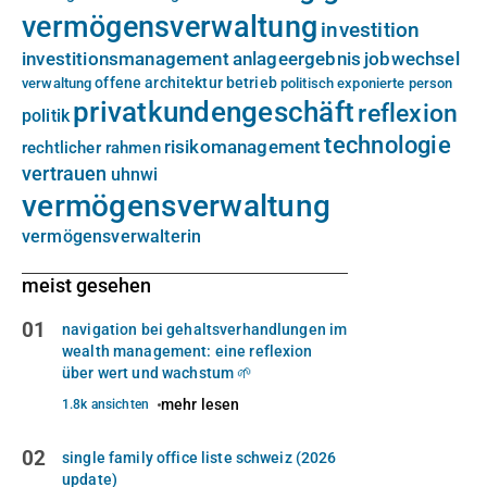
vermögensverwaltung
investition
investitionsmanagement
anlageergebnis
jobwechsel
offene architektur
betrieb
verwaltung
politisch exponierte person
privatkundengeschäft
reflexion
politik
technologie
risikomanagement
rechtlicher rahmen
vertrauen
uhnwi
vermögensverwaltung
vermögensverwalterin
meist gesehen
01
navigation bei gehaltsverhandlungen im
wealth management: eine reflexion
über wert und wachstum 🌱
mehr lesen
1.8k ansichten
02
single family office liste schweiz (2026
update)