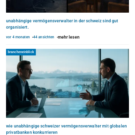
unabhängige vermögensverwalter in der schweiz sind gut
organisiert.
mehr lesen
vor 4 monaten
44 ansichten
brancheneinblick
wie unabhängige schweizer vermögensverwalter mit globalen
privatbanken konkurrieren