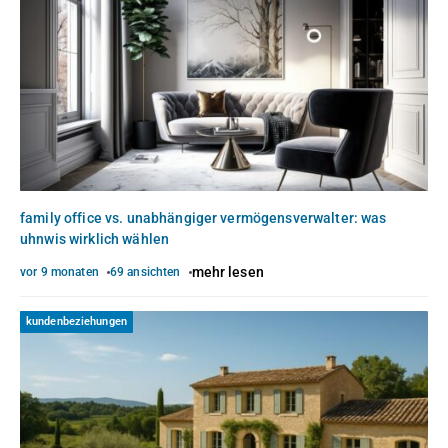
family office vs. unabhängiger vermögensverwalter: was
uhnwis wirklich wählen
mehr lesen
vor 9 monaten
69 ansichten
kundenbeziehungen