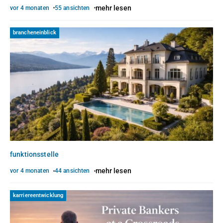
mehr lesen
vor 4 monaten
55 ansichten
brancheneinblick
funktionsstelle
mehr lesen
vor 4 monaten
44 ansichten
karriereentwicklung