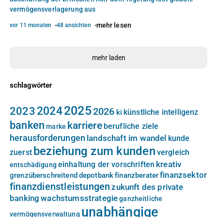
vermögensverlagerung aus
mehr lesen
vor 11 monaten
48 ansichten
mehr laden
schlagwörter
2025
2024
2023
2026
künstliche intelligenz
ki
banken
karriere
berufliche ziele
marke
herausforderungen
landschaft im wandel
kunde
beziehung zum kunden
zuerst
vergleich
kreativ
einhaltung der vorschriften
entschädigung
finanzsektor
grenzüberschreitend
depotbank
finanzberater
finanzdienstleistungen
zukunft des private
banking
wachstumsstrategie
ganzheitliche
unabhängige
vermögensverwaltung