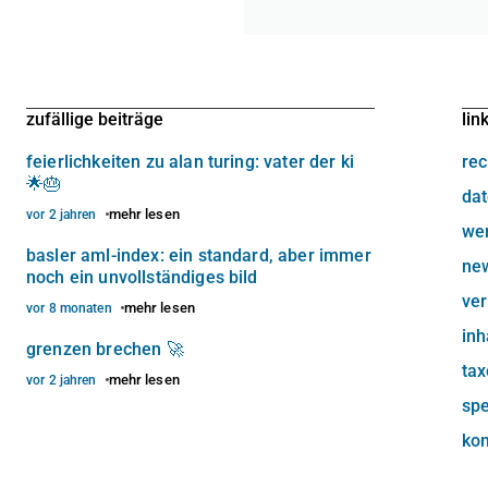
zufällige beiträge
lin
feierlichkeiten zu alan turing: vater der ki
rec
🌟🎂
dat
mehr lesen
vor 2 jahren
we
basler aml-index: ein standard, aber immer
new
noch ein unvollständiges bild
ve
mehr lesen
vor 8 monaten
inh
grenzen brechen 🚀
ta
mehr lesen
vor 2 jahren
sp
kon