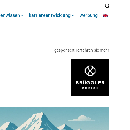
henwissen
karriereentwicklung
werbung
gesponsert | erfahren sie mehr