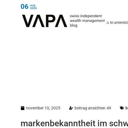
06
aug.
2026
⚠️ ki-unterst
november 10, 2025
beitrag ansichten 49
b
markenbekanntheit im schw