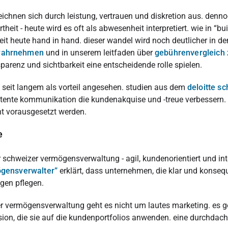
hnen sich durch leistung, vertrauen und diskretion aus. dennoc
theit - heute wird es oft als abwesenheit interpretiert. wie in “b
t heute hand in hand. dieser wandel wird noch deutlicher in d
 wahrnehmen
und in unserem leitfaden über
gebührenvergleich 
sparenz und sichtbarkeit eine entscheidende rolle spielen.
 seit langem als vorteil angesehen. studien aus dem
deloitte s
stente kommunikation die kundenakquise und -treue verbessern. 
ht vorausgesetzt werden.
e
chweizer vermögensverwaltung - agil, kundenorientiert und inte
ögensverwalter”
erklärt, dass unternehmen, die klar und konseq
gen pflegen.
ermögensverwaltung geht es nicht um lautes marketing. es geht 
sion, die sie auf die kundenportfolios anwenden. eine durchdachte