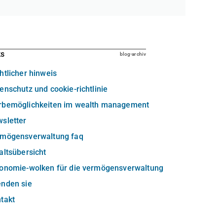
ks
blog-archiv
htlicher hinweis
enschutz und cookie-richtlinie
rbemöglichkeiten im wealth management
sletter
rmögensverwaltung faq
altsübersicht
xonomie-wolken für die vermögensverwaltung
enden sie
takt