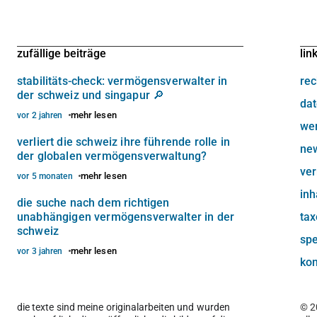
zufällige beiträge
lin
stabilitäts-check: vermögensverwalter in
rec
der schweiz und singapur 🔎
dat
mehr lesen
vor 2 jahren
we
verliert die schweiz ihre führende rolle in
new
der globalen vermögensverwaltung?
ve
mehr lesen
vor 5 monaten
inh
die suche nach dem richtigen
unabhängigen vermögensverwalter in der
ta
schweiz
sp
mehr lesen
vor 3 jahren
kon
die texte sind meine originalarbeiten und wurden
© 2