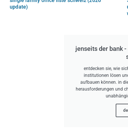
single family office liste schweiz (2026
update)
jenseits der bank -
entdecken sie, wie sic
institutionen lösen 
aufbauen können. in die
herausforderungen und cha
unabhängi
de