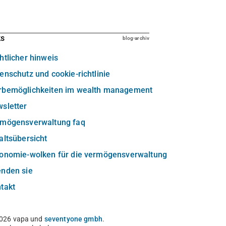
ks
blog-archiv
htlicher hinweis
enschutz und cookie-richtlinie
rbemöglichkeiten im wealth management
sletter
rmögensverwaltung faq
altsübersicht
xonomie-wolken für die vermögensverwaltung
enden sie
takt
026 vapa und
seventyone gmbh
.