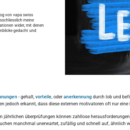
log von vapa swiss
schliesslich meine
sationen wider, mit denen
einblicke gedacht und
hnungen
- gehalt,
vorteile
, oder
anerkennung
durch lob und befö
aben jedoch erkannt, dass diese externen motivatoren oft nur ein
den jährlichen überprüfungen können zahllose herausforderungen
chen manchmal unerwartet, zufällig und schnell auf, ähnlich w