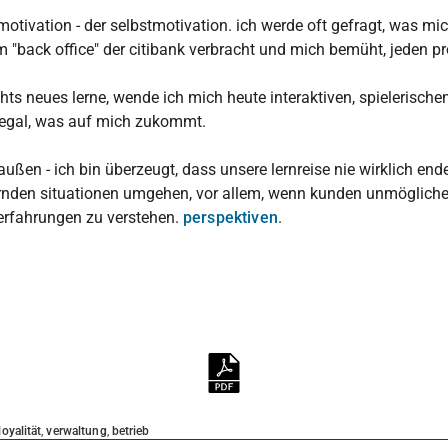
 motivation - der selbstmotivation. ich werde oft gefragt, was m
im "back office" der citibank verbracht und mich bemüht, jeden p
ts neues lerne, wende ich mich heute interaktiven, spielerische
t, egal, was auf mich zukommt.
ßen - ich bin überzeugt, dass unsere lernreise nie wirklich ende
nden situationen umgehen, vor allem, wenn kunden unmögliches
 erfahrungen zu verstehen.
perspektiven
.
loyalität
,
verwaltung
,
betrieb