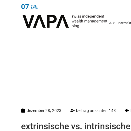
07
aug.
2026
⚠️ ki-unterst
dezember 28, 2023
beitrag ansichten 143
extrinsische vs. intrinsisch