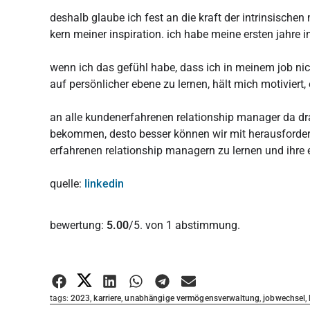
deshalb glaube ich fest an die kraft der intrinsischen
kern meiner inspiration. ich habe meine ersten jahre 
wenn ich das gefühl habe, dass ich in meinem job nich
auf persönlicher ebene zu lernen, hält mich motivier
an alle kundenerfahrenen relationship manager da drau
bekommen, desto besser können wir mit herausforder
erfahrenen relationship managern zu lernen und ihre
quelle:
linkedin
Diesen Artikel bewerten:
bewertung:
5.00
/5. von 1 abstimmung.
Bewertung abgeben
tags:
2023
,
karriere
,
unabhängige vermögensverwaltung
,
jobwechsel
,