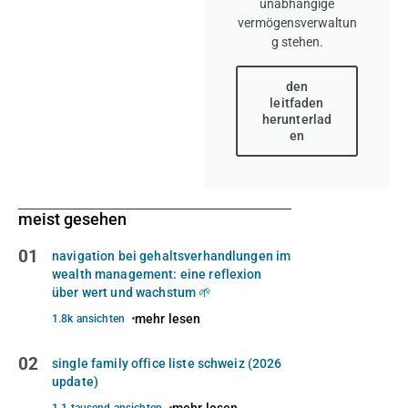
unabhängige
vermögensverwaltun
g stehen.
den
leitfaden
herunterlad
en
meist gesehen
01
navigation bei gehaltsverhandlungen im
wealth management: eine reflexion
über wert und wachstum 🌱
mehr lesen
1.8k ansichten
02
single family office liste schweiz (2026
update)
mehr lesen
1,1 tausend ansichten