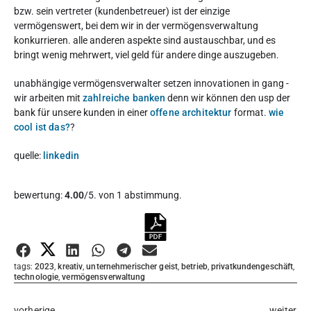
bzw. sein vertreter (kundenbetreuer) ist der einzige
vermögenswert, bei dem wir in der vermögensverwaltung
konkurrieren. alle anderen aspekte sind austauschbar, und es
bringt wenig mehrwert, viel geld für andere dinge auszugeben.
unabhängige vermögensverwalter setzen innovationen in gang -
wir arbeiten mit
zahlreiche banken
denn wir können den usp der
bank für unsere kunden in einer
offene architektur
format.
wie
cool ist das?
?
quelle:
linkedin
Diesen Artikel bewerten:
bewertung:
4.00
/5. von 1 abstimmung.
Bewertung abgeben
tags:
2023
,
kreativ
,
unternehmerischer geist
,
betrieb
,
privatkundengeschäft
,
technologie
,
vermögensverwaltung
vorherige
weiter