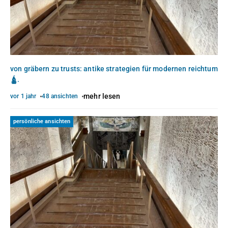
von gräbern zu trusts: antike strategien für modernen reichtum
🛕.
mehr lesen
vor 1 jahr
48 ansichten
persönliche ansichten