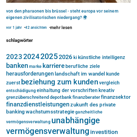
von den pharaonen bis brüssel - steht europa vor seinem
eigenen zivilisatorischen niedergang? 🌍
mehr lesen
vor 1 jahr
42 ansichten
schlagwörter
2025
2024
2023
2026
künstliche intelligenz
ki
banken
karriere
berufliche ziele
marke
herausforderungen
landschaft im wandel
kunde
beziehung zum kunden
zuerst
vergleich
kreativ
einhaltung der vorschriften
entschädigung
finanzsektor
grenzüberschreitend
depotbank
finanzberater
finanzdienstleistungen
zukunft des private
banking
wachstumsstrategie
ganzheitliche
unabhängige
vermögensverwaltung
vermögensverwaltung
investition