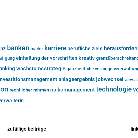
banken
karriere
herausforder
enz
berufliche ziele
marke
kreativ
einhaltung der vorschriften
grenzüberschreiten
ädigung
banking
wachstumsstrategie
ganzheitliche vermögensverwaltun
investitionsmanagement
anlageergebnis
jobwechsel
verwal
ion
technologie
v
risikomanagement
rechtlicher rahmen
erwalterin
zufällige beiträge
lin