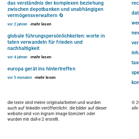
das verständnis der komplexen beziehung
rec
zwischen depotbanken und unabhängigen
dat
vermögensverwaltern 🔄
we
mehr lesen
vor 2 jahren
new
globale führungspersönlichkeiten: worte in
taten verwandeln für frieden und
ve
nachhaltigkeit
inh
mehr lesen
vor 4 jahren
ta
europa gerät ins hintertreffen
sp
mehr lesen
vor 5 monaten
kon
die texte sind meine originalarbeiten und wurden
© 2
auch auf linkedin veröffentlicht. die bilder auf dieser
all
website sind von ingram image lizenziert oder
wurden mit dall-e 2 erstellt.