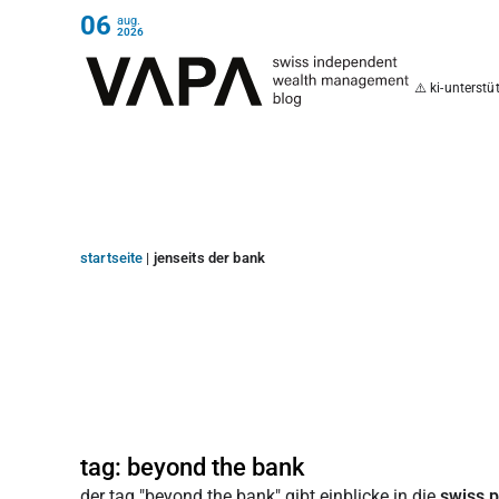
06
aug.
2026
⚠️ ki-unterst
startseite
|
jenseits der bank
tag: beyond the bank
der tag "beyond the bank" gibt einblicke in die
swiss p