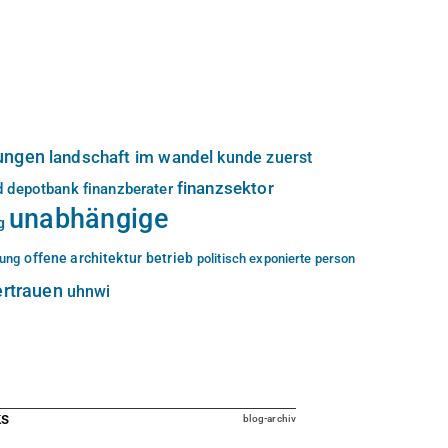
ungen
landschaft im wandel
kunde zuerst
finanzsektor
d
depotbank
finanzberater
unabhängige
g
offene architektur
betrieb
tung
politisch exponierte person
ertrauen
uhnwi
ks
blog-archiv