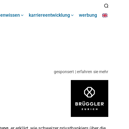
henwissen
karriereentwicklung
werbung
gesponsert | erfahren sie mehr
tung
. er erklärt, wie schweizer privatbankiers über die