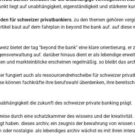
unkt liegt auf unabhängigkeit, eigenständigkeit und stärkerer ku
aden für schweizer privatbankiers
. zu den themen gehören vergüt
rtikel baut auf dem fahrplan in beyond the bank auf. auf diese we
z bietet der tag "beyond the bank" eine klare orientierung. er ze
sverwaltung auf. darüber hinaus dient er als lebendige erwei
ften und markteinblicke erscheinen regelmäßig. so bleibt das arch
. er fungiert auch als ressourcendrehscheibe für schweizer priv
ise können fachkräfte ihre berufswahl überdenken, ihre bereitscha
 unabhängigkeit die zukunft des schweizer private banking prägt.
 reise durch eine schatzkammer des wissens und der kreativität.
t haben. dieses archiv, ein zeugnis der bewahrung von wissen un
n oder nostalgie. als lebendiges archiv wächst es mit ihren intera