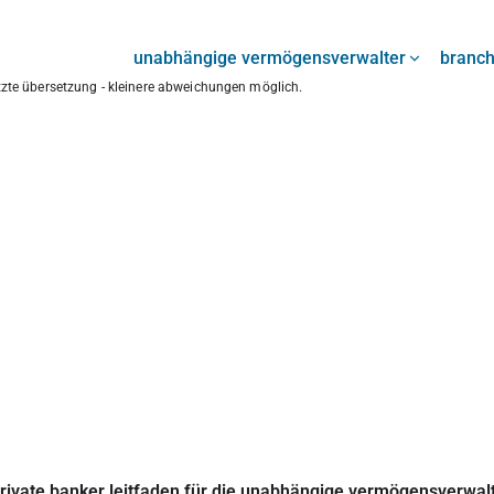
unabhängige vermögensverwalter
branc
ützte übersetzung - kleinere abweichungen möglich.
rivate banker leitfaden für die unabhängige vermögensverwal