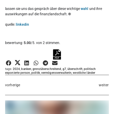
lassen sie uns das gespräch über diese wichtige
wahl
und ihre
auswirkungen auf die finanzlandschaft. 🌐
quelle:
linkedin
Diesen Artikel bewerten:
bewertung:
5.00
/5. von 2 stimmen.
Bewertung abgeben
tags:
2024
,
banken
,
grenzüberschreitend
,
g7
,
überschrift
,
politisch
exponierte person
,
politik
,
vermögensverwalterin
,
westliche länder
vorherige
weiter