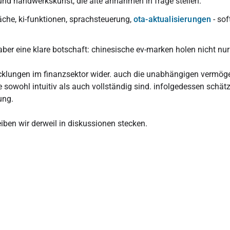
und handwerkskunst, die alte annahmen in frage stellen.
äche, ki-funktionen, sprachsteuerung,
ota-aktualisierungen
- sof
aber eine klare botschaft: chinesische ev-marken holen nicht n
icklungen im finanzsektor wider. auch die unabhängigen vermöge
e sowohl intuitiv als auch vollständig sind. infolgedessen schä
ung.
eiben wir derweil in diskussionen stecken.