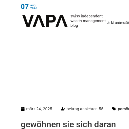
07
aug.
2026
⚠️ ki-unterst
märz 24, 2025
beitrag ansichten 55
persö
gewöhnen sie sich daran