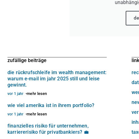
unabhängi
de
zufällige beiträge
lin
die rückrufschleife im wealth management:
rec
warum e-mail im jahr 2025 still und leise
dat
gewinnt.
we
mehr lesen
vor 1 jahr
new
wie viel amerika ist in ihrem portfolio?
ve
mehr lesen
vor 1 jahr
inh
finanzielles risiko für unternehmen,
karriererisiko für privatbankiers? 💼
ta