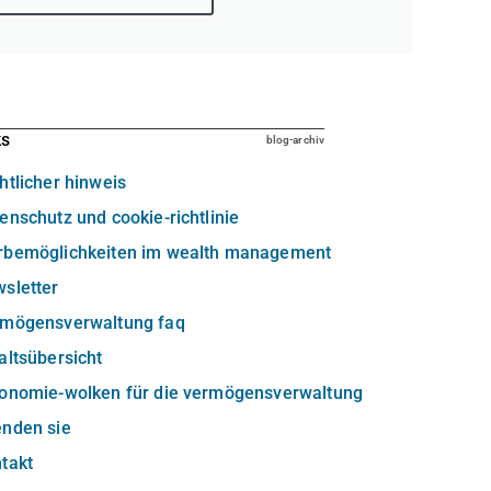
ks
blog-archiv
htlicher hinweis
enschutz und cookie-richtlinie
rbemöglichkeiten im wealth management
sletter
rmögensverwaltung faq
altsübersicht
xonomie-wolken für die vermögensverwaltung
enden sie
takt