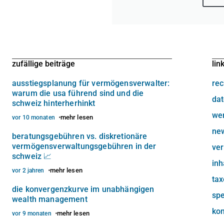
zufällige beiträge
lin
ausstiegsplanung für vermögensverwalter:
rec
warum die usa führend sind und die
dat
schweiz hinterherhinkt
we
mehr lesen
vor 10 monaten
new
beratungsgebühren vs. diskretionäre
vermögensverwaltungsgebühren in der
ve
schweiz 📈
inh
mehr lesen
vor 2 jahren
ta
die konvergenzkurve im unabhängigen
sp
wealth management
kon
mehr lesen
vor 9 monaten