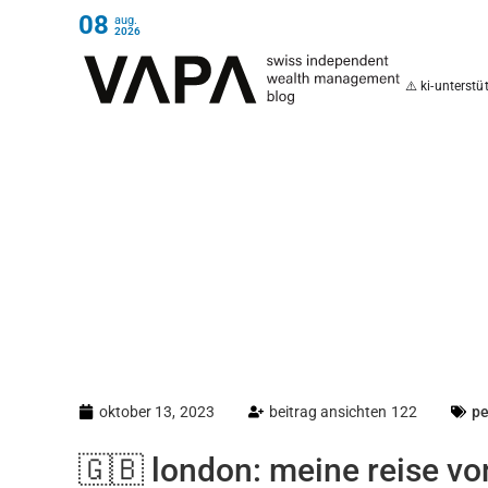
08
aug.
2026
⚠️ ki-unterst
oktober 13, 2023
beitrag ansichten 122
pe
🇬🇧 london: meine reise vo