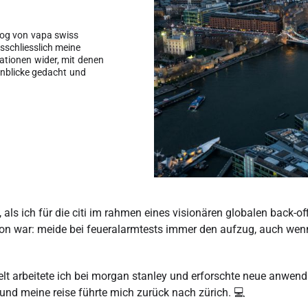
log von vapa swiss
schliesslich meine
sationen wider, mit denen
einblicke gedacht und
 als ich für die citi im rahmen eines visionären globalen back-of
 davon war: meide bei feueralarmtests immer den aufzug, auch w
elt arbeitete ich bei morgan stanley und erforschte neue anwen
, und meine reise führte mich zurück nach zürich. 💻