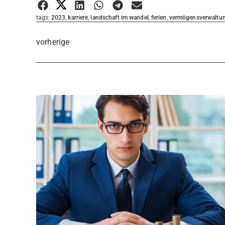
Bewertung abgeben
tags:
2023
,
karriere
,
landschaft im wandel
,
ferien
,
vermögensverwaltu
vorherige